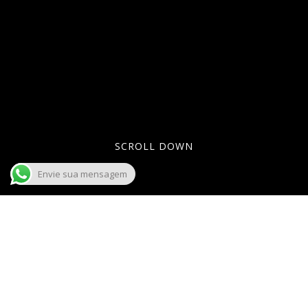
SCROLL DOWN
Envie sua mensagem
Lorem ipsum dolor sit amet, consectetuer
adipiscing elit. Aenean commodo ligula
eget dolor. Aenean massa. Cum sociis
natoque penatibus et magnis dis