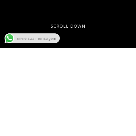
SCROLL DOWN
Envie sua mensagem
Lorem ipsum dolor sit amet, consectetuer
adipiscing elit. Aenean commodo ligula
eget dolor. Aenean massa. Cum sociis
natoque penatibus et magnis dis
parturient montes, nascetur ridiculus mus.
Donec quam felis, ultricies nec,
pellentesque eu, pretium quis, sem. Nulla
consequat massa quis enim. Aenean